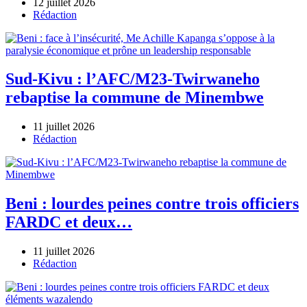
12 juillet 2026
Author
Rédaction
Sud-Kivu : l’AFC/M23-Twirwaneho
rebaptise la commune de Minembwe
11 juillet 2026
Author
Rédaction
Beni : lourdes peines contre trois officiers
FARDC et deux…
11 juillet 2026
Author
Rédaction