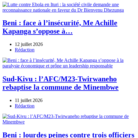
Beni : face à l’insécurité, Me Achille
Kapanga s’oppose à…
12 juillet 2026
Author
Rédaction
Sud-Kivu : l’AFC/M23-Twirwaneho
rebaptise la commune de Minembwe
11 juillet 2026
Author
Rédaction
Beni : lourdes peines contre trois officiers