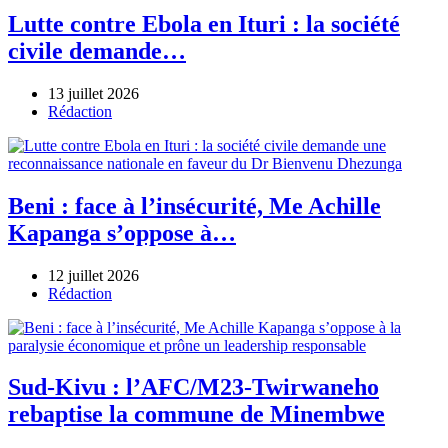
Lutte contre Ebola en Ituri : la société
civile demande…
13 juillet 2026
Author
Rédaction
Beni : face à l’insécurité, Me Achille
Kapanga s’oppose à…
12 juillet 2026
Author
Rédaction
Sud-Kivu : l’AFC/M23-Twirwaneho
rebaptise la commune de Minembwe