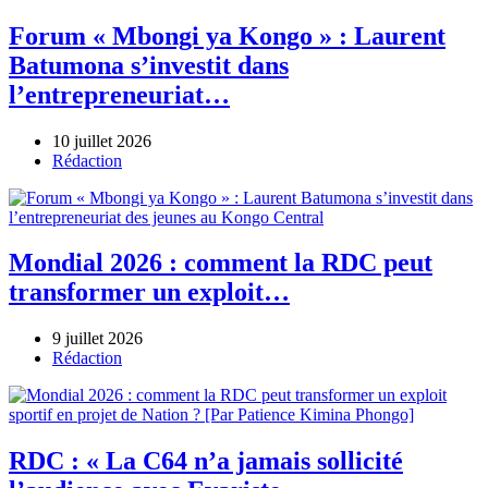
Forum « Mbongi ya Kongo » : Laurent
Batumona s’investit dans
l’entrepreneuriat…
10 juillet 2026
Author
Rédaction
Mondial 2026 : comment la RDC peut
transformer un exploit…
9 juillet 2026
Author
Rédaction
RDC : « La C64 n’a jamais sollicité