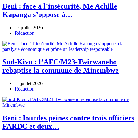
Beni : face à l’insécurité, Me Achille
Kapanga s’oppose à…
12 juillet 2026
Author
Rédaction
Sud-Kivu : l’AFC/M23-Twirwaneho
rebaptise la commune de Minembwe
11 juillet 2026
Author
Rédaction
Beni : lourdes peines contre trois officiers
FARDC et deux…