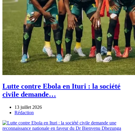
Lutte contre Ebola en Ituri : la société
civile demande…
13 juillet 2026
Author
Rédaction