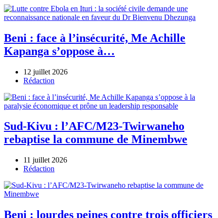
Beni : face à l’insécurité, Me Achille
Kapanga s’oppose à…
12 juillet 2026
Author
Rédaction
Sud-Kivu : l’AFC/M23-Twirwaneho
rebaptise la commune de Minembwe
11 juillet 2026
Author
Rédaction
Beni : lourdes peines contre trois officiers