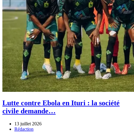
Lutte contre Ebola en Ituri : la société
civile demande…
13 juillet 2026
Author
Rédaction