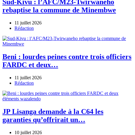
Sud-Kivu : l’AFC/M23-Twirwaneho
rebaptise la commune de Minembwe
11 juillet 2026
Author
Rédaction
Beni : lourdes peines contre trois officiers
FARDC et deux…
11 juillet 2026
Author
Rédaction
JP Lisanga demande à la C64 les
garanties qu’offrirait un…
10 juillet 2026