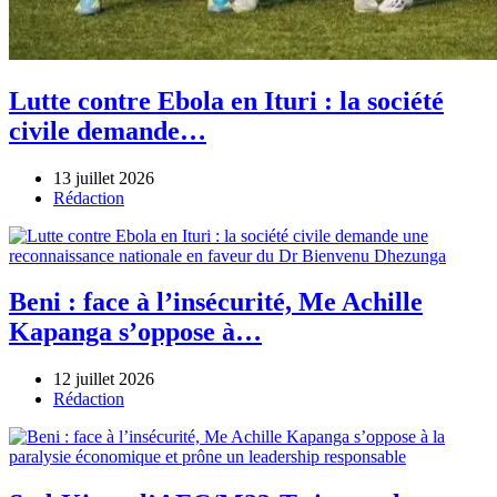
Lutte contre Ebola en Ituri : la société
civile demande…
13 juillet 2026
Author
Rédaction
Beni : face à l’insécurité, Me Achille
Kapanga s’oppose à…
12 juillet 2026
Author
Rédaction